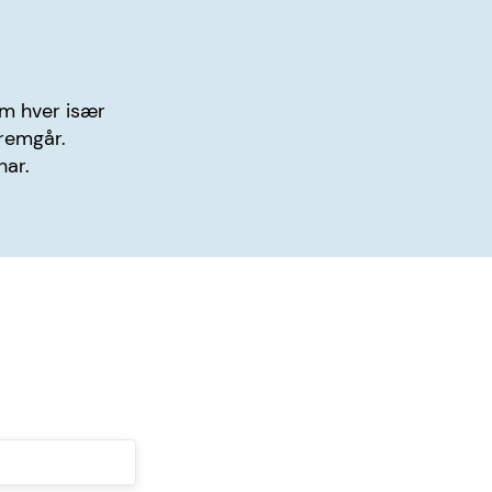
am hver især
fremgår.
har.