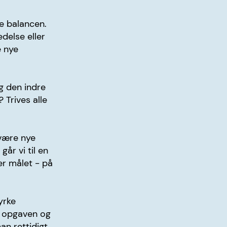
de balancen.
edelse eller
e nye
g den indre
 Trives alle
 være nye
år vi til en
r målet - på
yrke
d opgaven og
an rettidigt