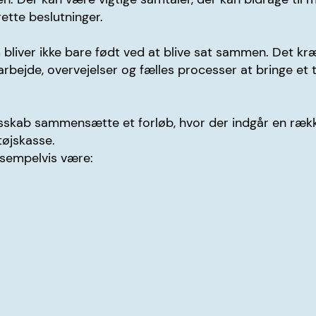
rette beslutninger.
 bliver ikke bare født ved at blive sat sammen. Det kr
rbejde, overvejelser og fælles processer at bringe et t
lesskab sammensætte et forløb, hvor der indgår en ræ
tøjskasse.
sempelvis være: