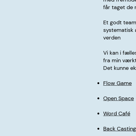
får taget de 
Et godt team
systematisk a
verden
Vi kan i fæl
fra min værk
Det kunne ek
Flow Game
Open Space
Word Café
Back Casting