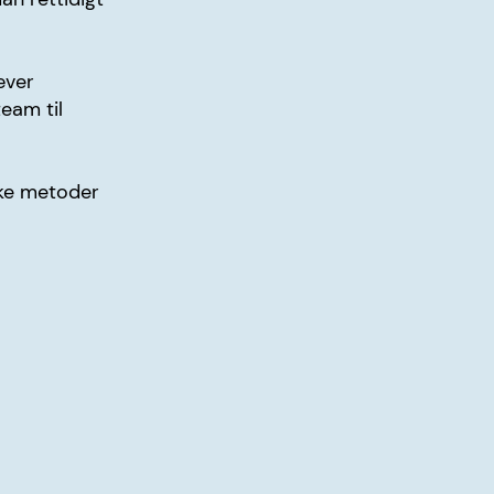
æver
eam til
kke metoder