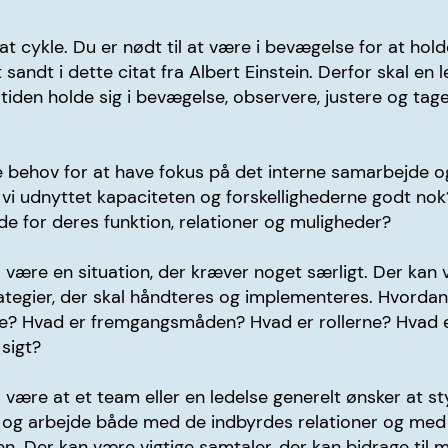
at cykle. Du er nødt til at være i bevægelse for at hol
sandt i dette citat fra Albert Einstein. Derfor skal en l
tiden holde sig i bevægelse, observere, justere og tag
 behov for at have fokus på det interne samarbejde o
vi udnyttet kapaciteten og forskellighederne godt nok?
ade for deres funktion, relationer og muligheder?
 være en situation, der kræver noget særligt. Der kan
rategier, der skal håndteres og implementeres. Hvordan g
? Hvad er fremgangsmåden? Hvad er rollerne? Hvad e
 sigt?
være at et team eller en ledelse generelt ønsker at st
og arbejde både med de indbyrdes relationer og me
. Der kan være vigtige samtaler, der kan bidrage til m