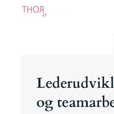
Om
Lederudvik
og teamarb