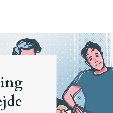
Ydelser
Metoder
Cases
ling
ejde